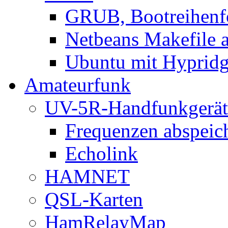
GRUB, Bootreihenf
Netbeans Makefile 
Ubuntu mit Hypridgr
Amateurfunk
UV-5R-Handfunkgerät
Frequenzen abspeic
Echolink
HAMNET
QSL-Karten
HamRelayMap