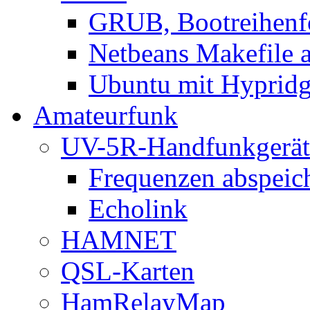
GRUB, Bootreihenf
Netbeans Makefile 
Ubuntu mit Hypridgr
Amateurfunk
UV-5R-Handfunkgerät
Frequenzen abspeic
Echolink
HAMNET
QSL-Karten
HamRelayMap